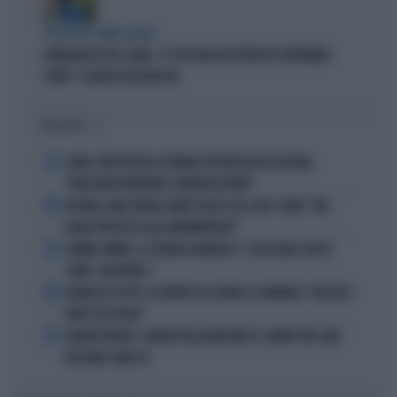
SCELTE NEL CAMPO LARGO
SONDAGGIO IPSOS-DOXA, "IL 92% DEGLI ELETTORI PD VOTEREBBE
CONTE": SCHLEIN SPAZZATA VIA
I PIÙ LETTI
1
CARLO CONTI RICEVE IL PREMIO SPETTACOLO DEL FESTIVAL
"ORIZZONTI DIFFERENTI, PENSIERI DISTINTI"
2
IN ONDA, MULÈ FRENA SUBITO TELESE SUL CASO-CONTE: "MA
QUALE PROCESSO ALLA NORIMBERGA?!"
3
JANNIK SINNER, LA TEORIA DI NARGISO: "I SUOI GUAI? UN PO'
COME I CALCIATORI..."
4
FRANCESCO TOTTI, LA VERITÀ SUL PUGNO A COLONNESE: "MI DISSE:
NON È TUO FIGLIO"
5
EUROPEI NUOTO, CHIARA PELLACANI VINCE IL QUINTO ORO: MAI
NESSUNO COME LEI