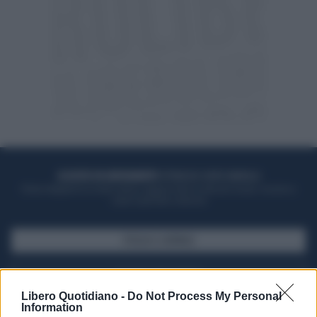
ACQUISTA UN ABBONAMENTO
OTTIENI DEI SUPER VANTAGGI
Potrai sfogliare la rivista online, leggere tutte le edizioni locali, ricevere a
casa il giornale cartaceo
SFOGLIA IL GIORNALE
ACQUISTA ABBONAMENTO
Libero Quotidiano -
Do Not Process My Personal
Information