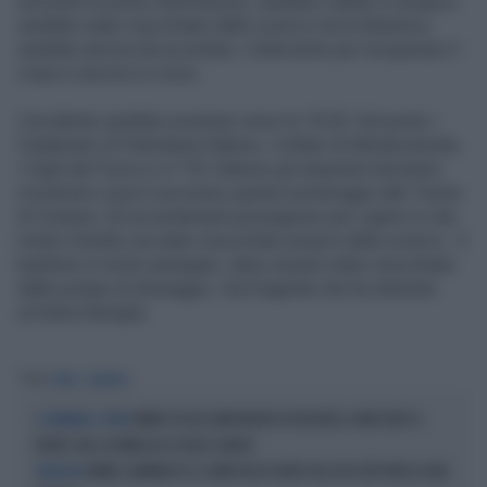
secondo le prime informazioni, sarebbe caduto in acqua e
sarebbe stato risucchiato dallo scarico ma la dinamica
sarebbe ancora da accertare. L’intervento per recuperare il
corpo è ancora in corso.
L’incidente sarebbe avvenuto verso le 18.30. Sul posto i
Carabinieri di Palombara Sabina, i militari di Monterotondo,
i Vigili del Fuoco e il 118. Adesso gli inquirenti dovranno
ricostruire cosa è successo questo pomeriggio alle Terme
di Cretone. Gli accertamenti proseguono per capire in che
modo il bimbo sia stato risucchiato proprio dallo scarico. Il
bambino è morto annegato, dopo essere stato risucchiato
dalle pompe di drenaggio. Una tragedia che ha distrutto
un'intera famiglia.
Tag
TERME
BAMBINO
BIMBO DI DUE ANNI MUORE IN VACANZA: ARRESTATO IL
IL DRAMMA A CIPRO
PADRE. MA LA FAMIGLIA LO VUOLE LIBERO
RIMINI, BAMBINO DI 12 ANNI RISUCCHIATO DAL BOCCHETTONE DI UNA
TRAGEDIA