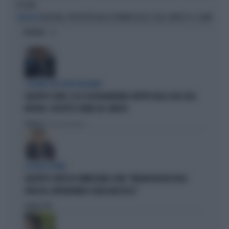
PISCINA
BOLOGNA, PRECIPITA DALLA TROMBA DELLE SCALE: MORTO A 12 ANNI
TRAGEDIA
OPINIONI
I LEGAMI CON OLIVIA PALADINO
GIUSEPPE CONTE, ECCO CHI PAGHEREBBE L'AFFITTO DELLA SUA CASA:
MISTERO, SOSPETTI E DUBBI SUL CATASTO
Politica
di Giacomo Amadori
LA FUGA È FINITA
GIUSEPPE CONTE IN COMMISSIONE COVID: "MELONI REGISTA DEGLI
ATTACCHI, AFFRONTIAMOCI SENZA MEZZUCCI"
Politica
di