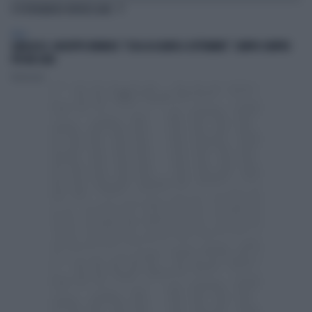
TI POTREBBERO INTERESSARE
ITALIA
GARLASCO, GIUSEPPE BRINDISI: "COSA ACCADRÀ A SETTEMBRE". SEMPIO SEMPRE
PIÙ NEI GUAI
Redazione