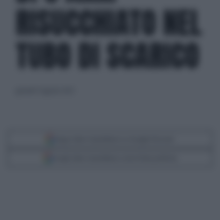
RISUCCHIATO NEL
TUBO DI SCARICO
giovedì 17 agosto 2023
Segui Libero Quotidiano su Google Discover
Scegli Libero Quotidiano come fonte preferita