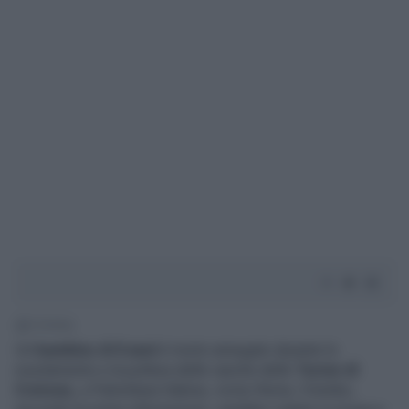
1' di lettura
Un
bambino di 8 anni
è morto annegato durante lo
svuotamento e la pulitura delle vasche delle
Terme di
Cretone,
a Palombara Sabina, vicino Roma. Il bimbo,