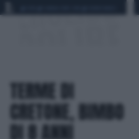
CEUTA
SCANDALO CONTE-COVID
SIGFRIDO RANUCCI
TERME DI
CRETONE, BIMBO
DI 8 ANNI