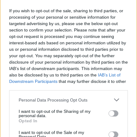
If you wish to opt-out of the sale, sharing to third parties, or
processing of your personal or sensitive information for
targeted advertising by us, please use the below opt-out
section to confirm your selection. Please note that after your
opt-out request is processed you may continue seeing
interest-based ads based on personal information utilized by
us or personal information disclosed to third parties prior to
your opt-out. You may separately opt-out of the further
Seguici su Google Discover
disclosure of your personal information by third parties on the
IAB’s list of downstream participants. This information may
Segui Libero Quotidiano su Google Discover
also be disclosed by us to third parties on the
IAB’s List of
Scegli Libero Quotidiano come fonte preferita
Downstream Participants
that may further disclose it to other
third parties.
SEZIONI
Personal Data Processing Opt Outs
I want to opt-out of the Sharing of my
SPETTACOLI
personal data.
Opted In
SCIENZA E TECH
I want to opt-out of the Sale of my
Personal Data.