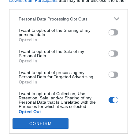
Downstream Participants
that may further disclose it to other
third parties.
SEZIONI
Personal Data Processing Opt Outs
I want to opt-out of the Sharing of my
SPETTACOLI
personal data.
Opted In
SCIENZA E TECH
I want to opt-out of the Sale of my
Personal Data.
Opted In
ALTRO
I want to opt-out of processing my
Personal Data for Targeted Advertising.
Opted In
I want to opt-out of Collection, Use,
Retention, Sale, and/or Sharing of my
Personal Data that Is Unrelated with the
Purposes for which it was collected.
Libero Shopping
Contatti
Pubblicità
Cookie policy
Privacy policy
Opted Out
Condizioni generali
Modello 231
Assistenza
Preferenze Privacy
CONFIRM
Editoriale Libero S.r.l. - Sede Legale: Via dell’Aprica 18, 20158 Milano -
Registro Imprese di Milano Monza Brianza Lodi: C.F. e P.IVA 06823221004 -