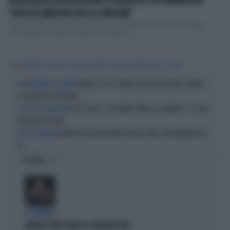
GUALTIERI AI GOLDEN GLOBES STRONCATO DA GRAMELLINI:
"FACESSE AMICIZIA CON GLI SPAZZINI"
"Se non avete mai visto un uomo felice, guardate qui: Roberto Gualtieri,
immortalato ai Golden Globes in smoking, p...
Tag
ROBERTO GUALTIERI
CIRCO MASSIMO
CLAUDIO PARISI PRESICCE
INGV
ROMA, ECCO IL PIANO CASA DI GUALTIERI: SANARE
VERGOGNA NELLA CAPITALE
GLI ABUSIVI DI SPIN TIME
ELLY SCHLEIN, "FACCIAMO COME LA COLOMBIA!": IL FOLLE
IL COSTO? 500 MILIONI
PIANO ANTI-CALDO
ROBERTO GUALTIERI IRRISO ANCHE SULLA CNN: IMBARAZZO-
SFOTTÒ GLOBALE
PD
OPINIONI
IL GENERALE
VANNACCI NON CHIUDE AL CENTRODESTRA