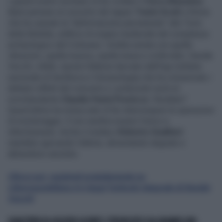
I grandi eventi rischiano di far crollare il
Circo Massimo
.
Basti pensare al concerto del rapper
Travis Scott
a Roma
che ha causato la "deformazione permanente" alla Torre
della Moletta, edificio di origine medievale del complesso
archeologico del Colosseo. Un’altra serata con quelle
vibrazioni, quella musica, quella ressa e crolla tutto. Davide
Vecchi, infatti, riporta l'allarme lanciato dall’Ingv (Istituto
nazionale di Geofisica e Vulcanologia) che ha comunicato i
deleteri effetti del concerto e i potenziali rischi al
sovrintendente
Claudio Parisi Presicce
. Risultato?
Quest’ultimo ha minacciato di far interrompere le operazioni
di monitoraggio. E non sembra essere l'unico a
infischiarsene. Anche il sindaco
Roberto Gualtieri
starebbe ignorando l'allerta, alimentando degrado e
abbandono assoluto.
Clicca qui, registrati gratuitamente su
Liberoquotidiano.it e leggi l'articolo integrale di Davide
Vecchi