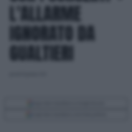
L'ALLARME
IGNORATO DA
GUALTIERI
giovedì 18 gennaio 2024
Segui Libero Quotidiano su Google Discover
Scegli Libero Quotidiano come fonte preferita