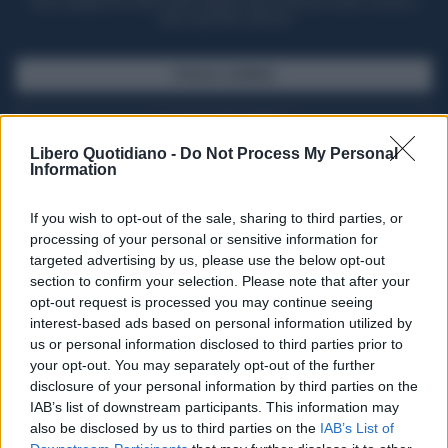
Potrai sfogliare la rivista online, leggere tutte le edizioni locali, ricevere a
casa il giornale cartaceo
SFOGLIA IL GIORNALE
ACQUISTA ABBONAMENTO
Libero Quotidiano -
Do Not Process My Personal
Information
If you wish to opt-out of the sale, sharing to third parties, or
processing of your personal or sensitive information for
targeted advertising by us, please use the below opt-out
section to confirm your selection. Please note that after your
opt-out request is processed you may continue seeing
interest-based ads based on personal information utilized by
us or personal information disclosed to third parties prior to
your opt-out. You may separately opt-out of the further
Seguici su Google Discover
disclosure of your personal information by third parties on the
IAB’s list of downstream participants. This information may
Segui Libero Quotidiano su Google Discover
also be disclosed by us to third parties on the
IAB’s List of
Scegli Libero Quotidiano come fonte preferita