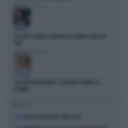
Politica
di Elisa Calessi
DISPERATI
SUL COVID LA SINISTRA SI AGGRAPPA AL DOCUMENTO-PATACCA DI
CONTE
Politica
di Andrea Muzzolon
LA PREMIER
"DOVE VA IN VACANZA MELONI". E UNA DATA DA SEGNARE: IL 4
SETTEMBRE
I PIÙ LETTI
1
ALL’ASTA IL PALLONE DELLA “MANO DI DIO”