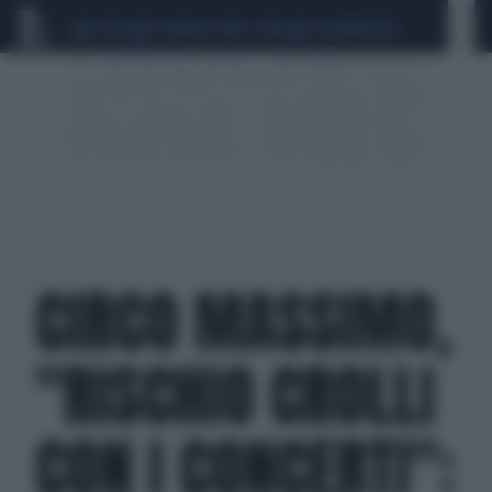
CEUTA
SCANDALO CONTE-COVID
CALCIOMERCATO
CIRCO MASSIMO,
"RISCHIO CROLLI
CON I CONCERTI":