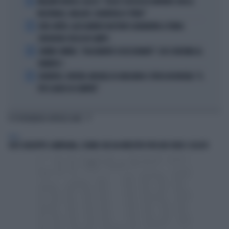
2
MALDINI VUOTA IL SACCO: "COSA È SUCCESSO DAVVERO CON LA
NAZIONALE, MALAGÒ, GUARDIOLA E PIRLO"
3
JUVE-INTER, ALESSANDRO BASTONI SCARAVENTA A TERRA
ZHEGROVA: RISSA IN CAMPO
4
JANNIK SINNER, "DOLCEMENTE OSSESSIONATO": CHI SI INCHINA AL
NUMERO 1
5
JUVENTUS, PAPERE-MICHELE DI GREGORIO E TIFOSI IN RIVOLTA: "IL
PIÙ SCARSO DI SEMPRE"
TI POTREBBERO INTERESSARE
ITALIA
CHI È GIUSEPPE CAMPAGNA, L'UOMO CHE HA INVESTITO PER DUE VOLTE I CICLISTI