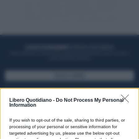
ACQUISTA UN ABBONAMENTO
OTTIENI DEI SUPER VANTAGGI
Potrai sfogliare la rivista online, leggere tutte le edizioni locali, ricevere a
casa il giornale cartaceo
SFOGLIA IL GIORNALE
ACQUISTA ABBONAMENTO
Libero Quotidiano -
Do Not Process My Personal
Information
If you wish to opt-out of the sale, sharing to third parties, or
processing of your personal or sensitive information for
targeted advertising by us, please use the below opt-out