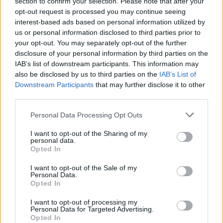
section to confirm your selection. Please note that after your
opt-out request is processed you may continue seeing
interest-based ads based on personal information utilized by
us or personal information disclosed to third parties prior to
your opt-out. You may separately opt-out of the further
Seguici su Google Discover
disclosure of your personal information by third parties on the
IAB’s list of downstream participants. This information may
Segui Libero Quotidiano su Google Discover
also be disclosed by us to third parties on the
IAB’s List of
Scegli Libero Quotidiano come fonte preferita
Downstream Participants
that may further disclose it to other
third parties.
SEZIONI
Personal Data Processing Opt Outs
I want to opt-out of the Sharing of my
SPETTACOLI
personal data.
Opted In
SCIENZA E TECH
I want to opt-out of the Sale of my
Personal Data.
Opted In
ALTRO
I want to opt-out of processing my
Personal Data for Targeted Advertising.
Opted In