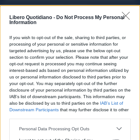
ACQUISTA ABBONAMENTO
Libero Quotidiano -
Do Not Process My Personal
Information
If you wish to opt-out of the sale, sharing to third parties, or
processing of your personal or sensitive information for
targeted advertising by us, please use the below opt-out
section to confirm your selection. Please note that after your
opt-out request is processed you may continue seeing
interest-based ads based on personal information utilized by
us or personal information disclosed to third parties prior to
your opt-out. You may separately opt-out of the further
Seguici su Google Discover
disclosure of your personal information by third parties on the
IAB’s list of downstream participants. This information may
Segui Libero Quotidiano su Google Discover
also be disclosed by us to third parties on the
IAB’s List of
Scegli Libero Quotidiano come fonte preferita
Downstream Participants
that may further disclose it to other
third parties.
SEZIONI
Personal Data Processing Opt Outs