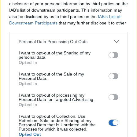
Seguici su Google Discover
disclosure of your personal information by third parties on the
IAB’s list of downstream participants. This information may
Segui Libero Quotidiano su Google Discover
also be disclosed by us to third parties on the
IAB’s List of
Scegli Libero Quotidiano come fonte preferita
Downstream Participants
that may further disclose it to other
third parties.
SEZIONI
Personal Data Processing Opt Outs
I want to opt-out of the Sharing of my
SPETTACOLI
personal data.
Opted In
SCIENZA E TECH
I want to opt-out of the Sale of my
Personal Data.
Opted In
ALTRO
I want to opt-out of processing my
Personal Data for Targeted Advertising.
Opted In
I want to opt-out of Collection, Use,
Retention, Sale, and/or Sharing of my
Personal Data that Is Unrelated with the
Purposes for which it was collected.
Libero Shopping
Contatti
Pubblicità
Cookie policy
Privacy policy
Opted Out