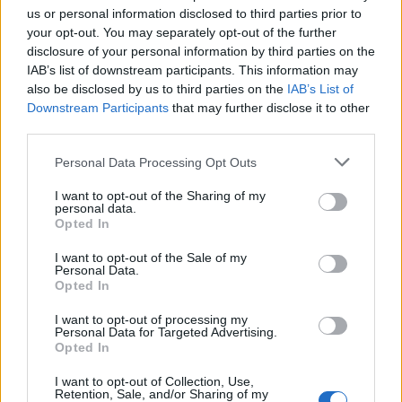
us or personal information disclosed to third parties prior to
your opt-out. You may separately opt-out of the further
Seguici su Google Discover
disclosure of your personal information by third parties on the
IAB’s list of downstream participants. This information may
Segui Libero Quotidiano su Google Discover
also be disclosed by us to third parties on the
IAB’s List of
Scegli Libero Quotidiano come fonte preferita
Downstream Participants
that may further disclose it to other
third parties.
SEZIONI
Personal Data Processing Opt Outs
I want to opt-out of the Sharing of my
SPETTACOLI
personal data.
Opted In
SCIENZA E TECH
I want to opt-out of the Sale of my
Personal Data.
Opted In
ALTRO
I want to opt-out of processing my
Personal Data for Targeted Advertising.
Opted In
I want to opt-out of Collection, Use,
Retention, Sale, and/or Sharing of my