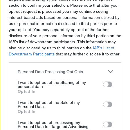
section to confirm your selection. Please note that after your
opt-out request is processed you may continue seeing
interest-based ads based on personal information utilized by
us or personal information disclosed to third parties prior to
your opt-out. You may separately opt-out of the further
Seguici su Google Discover
disclosure of your personal information by third parties on the
IAB’s list of downstream participants. This information may
Segui Libero Quotidiano su Google Discover
also be disclosed by us to third parties on the
IAB’s List of
Scegli Libero Quotidiano come fonte preferita
Downstream Participants
that may further disclose it to other
third parties.
SEZIONI
Personal Data Processing Opt Outs
I want to opt-out of the Sharing of my
SPETTACOLI
personal data.
Opted In
SCIENZA E TECH
I want to opt-out of the Sale of my
Personal Data.
Opted In
ALTRO
I want to opt-out of processing my
Personal Data for Targeted Advertising.