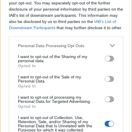
your opt-out. You may separately opt-out of the further
Seguici su Google Discover
disclosure of your personal information by third parties on the
IAB’s list of downstream participants. This information may
Segui Libero Quotidiano su Google Discover
also be disclosed by us to third parties on the
IAB’s List of
Scegli Libero Quotidiano come fonte preferita
Downstream Participants
that may further disclose it to other
third parties.
SEZIONI
Personal Data Processing Opt Outs
I want to opt-out of the Sharing of my
SPETTACOLI
personal data.
Opted In
SCIENZA E TECH
I want to opt-out of the Sale of my
Personal Data.
Opted In
ALTRO
I want to opt-out of processing my
Personal Data for Targeted Advertising.
Opted In
I want to opt-out of Collection, Use,
Retention, Sale, and/or Sharing of my
Personal Data that Is Unrelated with the
Purposes for which it was collected.
Libero Shopping
Contatti
Pubblicità
Cookie policy
Privacy policy