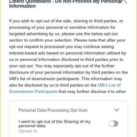
Libero Quotidiano -
Do Not Process My Personal
Information
If you wish to opt-out of the sale, sharing to third parties, or
processing of your personal or sensitive information for
targeted advertising by us, please use the below opt-out
section to confirm your selection. Please note that after your
opt-out request is processed you may continue seeing
interest-based ads based on personal information utilized by
us or personal information disclosed to third parties prior to
your opt-out. You may separately opt-out of the further
Seguici su Google Discover
disclosure of your personal information by third parties on the
IAB’s list of downstream participants. This information may
Segui Libero Quotidiano su Google Discover
also be disclosed by us to third parties on the
IAB’s List of
Scegli Libero Quotidiano come fonte preferita
Downstream Participants
that may further disclose it to other
third parties.
SEZIONI
Personal Data Processing Opt Outs
I want to opt-out of the Sharing of my
SPETTACOLI
personal data.
Opted In