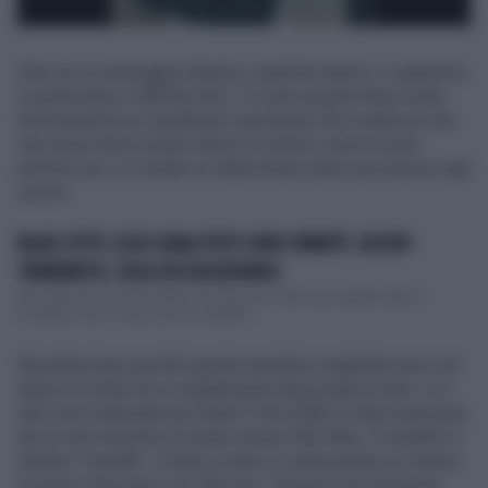
Che sia un messaggio diretto a qualche haters o a qualcuno
in particolare è difficile dirlo. Di certo questa frase molto
femminista ha un significato importante che evidenzia che
una donna deve essere libera di vestirsi come le pare
perché non ci si mette un determinato abito per piacere agli
uomini.
BLASI-TOTTI, ECCO QUALI FOTO SONO SPARITE: GOSSIP-
TERREMOTO, COSA STA SUCCEDENDO
Dai profili social di Ilary Blasi e di Francesco Totti sono sparite tutte le
immagini, foto e video, dei loro rispettivi...
Ma attenzione perché questa semplice maglietta nera con
tanto di scritta non è esattamente alla portata di tutti. La t-
shirt over indossata da Chanel Totti infatti è stata realizzata
da un noto marchio di moda romano Niki Nika. Il modello si
chiama "Camilla", è fatto a mano e confezionato su misura.
Il prezzo del capo è di 180 euro. Chanel lo ha indossato