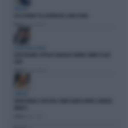
PARAGON
LUCA CASARINI? FU IL GOVERNO M5S A FARLO SPIARE
Politica
di Brunella Bolloli
LA RETE DELLA COPPIA
OLIVIA PALADINO, IPOTECHE E MAGHEGGI CONTABILI: OMBRE SU LADY
CONTE
Politica
di Giacomo Amadori
STRATEGIE
GIORGIA MELONI, IL VOTO UTILE: L'ARMA SEGRETA CONTRO IL GENERALE
VANNACCI
Politica
di Fausto Carioti