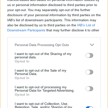
us or personal information disclosed to third parties prior to
your opt-out. You may separately opt-out of the further
Seguici su Google Discover
disclosure of your personal information by third parties on the
IAB’s list of downstream participants. This information may
Segui Libero Quotidiano su Google Discover
also be disclosed by us to third parties on the
IAB’s List of
Scegli Libero Quotidiano come fonte preferita
Downstream Participants
that may further disclose it to other
third parties.
SEZIONI
Personal Data Processing Opt Outs
I want to opt-out of the Sharing of my
SPETTACOLI
personal data.
Opted In
SCIENZA E TECH
I want to opt-out of the Sale of my
Personal Data.
Opted In
ALTRO
I want to opt-out of processing my
Personal Data for Targeted Advertising.
Opted In
I want to opt-out of Collection, Use,
Retention, Sale, and/or Sharing of my