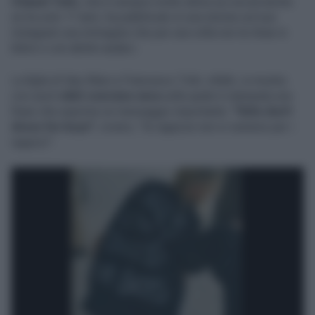
Chanel Totti,
che è sempre molto attiva sui social anche
se ha solo 17 anni, ha pubblicato in una stories sul suo
Instagram una immagine che per una volta non la ritrae in
bikini o con abitini audaci.
La figlia di Ilary Blasi e Francesco Totti, infatti, si mostra
con una
t-shirt oversize nera
sulla quale è stampata una
frase che esprime un messaggio importante:
"Girls don't
dress for boys"
, ovvero, "le ragazze non si vestono per i
ragazzi".