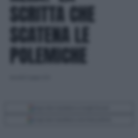
SCRITTA CHE
SCATENA LE
POLEMICHE
mercoledì 12 giugno 2024
Segui Libero Quotidiano su Google Discover
Scegli Libero Quotidiano come fonte preferita