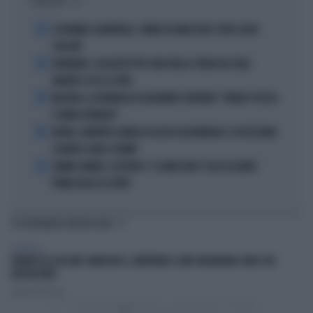
I PIÙ LETTI
1
ECATOMBE A MONTREAL, TENNIS IN GINOCCHIO: TUTTA COLPA
DELL'ATP
2
DIOMANDE, L'ACQUISTO PIÙ CARO NELLA STORIA DEL REAL
MADRID: ECCO LE CIFRE
3
MACRON, LA DENUNCIA DI ALEXANDR STEPANOV: "PARIGI? PUZZA
E URINA OVUNQUE"
4
ARTAN, L'ARBITRO SOMALO ESCLUSO DAI MONDIALI? LA DECISIONE:
SCHIAFFO-UEFA A TRUMP
5
JANNIK SINNER, L'ESPERTO: "IL GINOCCHIO? COSA ACCADRÀ
PRIMA DELLO US OPEN"
TI POTREBBERO INTERESSARE
SPETTACOLI
FRANCESCO GUCCINI? ANARCHICO, LIBERTARIO E ANTI-MELONIANO: NON È UN
NOSTRO MITO
Daniele Dell'Orco