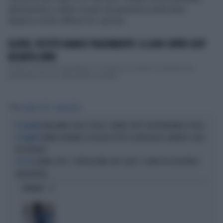
abbinandolo a delle scarpe da ginnastica della New
Balance molto diffuse tra i giovani.
ELODIE, VESTITO BIANCO TRASPARENTE: IL LOOK SUPER SEXY
INCANTA CAPRI
Elodie incanta tutti alla sfilata di Jacquemus a Capri: la cantante si è
presentata con un vestito bianco semplic...
Tag
CHANEL TOTTI
MAGLIETTA
BALLANDO CON LE STELLE, CHANEL TOTTI? UN PROBLEMA DI SOLDI
VIL DENARO
CHANEL IN BIKINI: LA FIGLIA DI TOTTI E ILARY BLASI SCATENA IL CAOS
AI CARAIBI
IN SPIAGGIA
CHANEL TOTTI, "SEPPELLITEMI CON I SOLDI": IL VIDEO FA ESPLODERE
TIK TOK
UNA BUFERA
OPINIONI