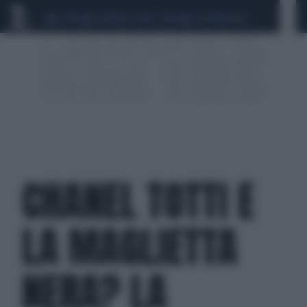
CEUTA
SCANDALO CONTE-COVID
CALCIOMERCATO
CHANEL TOTTI E
LA MAGLIETTA
NERA? LA