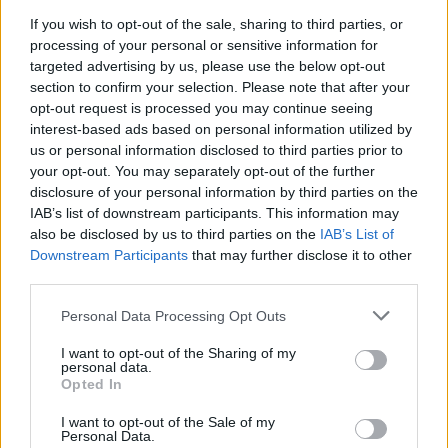
If you wish to opt-out of the sale, sharing to third parties, or
processing of your personal or sensitive information for
targeted advertising by us, please use the below opt-out
section to confirm your selection. Please note that after your
opt-out request is processed you may continue seeing
interest-based ads based on personal information utilized by
us or personal information disclosed to third parties prior to
your opt-out. You may separately opt-out of the further
Seguici su Google Discover
disclosure of your personal information by third parties on the
IAB’s list of downstream participants. This information may
Segui Libero Quotidiano su Google Discover
also be disclosed by us to third parties on the
IAB’s List of
Scegli Libero Quotidiano come fonte preferita
Downstream Participants
that may further disclose it to other
third parties.
SEZIONI
Personal Data Processing Opt Outs
I want to opt-out of the Sharing of my
SPETTACOLI
personal data.
Opted In
SCIENZA E TECH
I want to opt-out of the Sale of my
Personal Data.