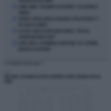
ZHEGROVA: RISSA IN CAMPO
2
JANNIK SINNER, "DOLCEMENTE OSSESSIONATO": CHI SI INCHINA AL
NUMERO 1
3
JUVENTUS, PAPERE-MICHELE DI GREGORIO E TIFOSI IN RIVOLTA: "IL
PIÙ SCARSO DI SEMPRE"
4
4 DI SERA, SENALDI AZZERA ANGELO BONELLI: "CON LUI AL
GOVERNO FARÀ MENO CALDO?"
5
FLAVIO COBOLLI, LA DRAMMATICA CONFESSIONE: "DA 3 SETTIMANE
NON RIESCO A RESPIRARE"
TI POTREBBERO INTERESSARE
SPORT
JUVE-INTER, ALESSANDRO BASTONI SCARAVENTA A TERRA ZHEGROVA: RISSA IN
CAMPO