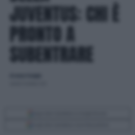
JUVENTUS: CHI È
PRONTO A
SUBENTRARE
di Lorenzo Pastuglia
venerdì 24 ottobre 2025
Segui Libero Quotidiano su Google Discover
Scegli Libero Quotidiano come fonte preferita