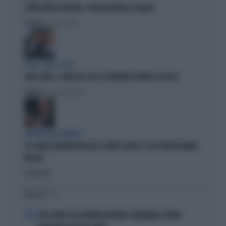
CONTE ATTACCA MELONI... PER FAR FUORI LA SCHLEIN
Politica
di Pietro Senaldi
SOLDI, SOLDI, SOLDI
LADY CONTE, I CONTI DEL 2025: 60 MILIONI DI DEBITI COL FISCO
Politica
di Giacomo Amadori
SINISTRA ALLO SBANDO
PD, PAOLO GENTILONI BOCCIA IL CAMPO LARGO: "ECCO PERCHÉ HANNO
FALLITO"
Politica
di
I PIÙ LETTI
1
JUVE-INTER, ALESSANDRO BASTONI SCARAVENTA A TERRA