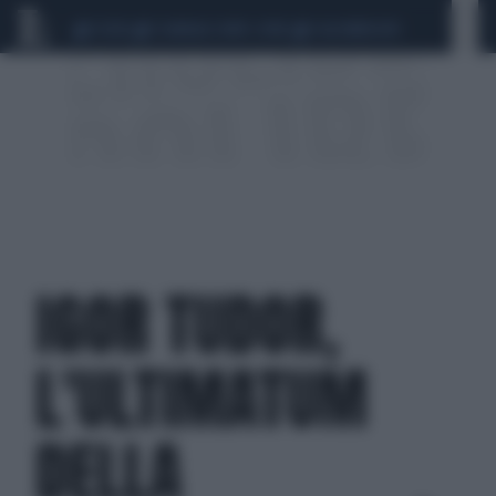
CEUTA
SCANDALO CONTE-COVID
CALCIOMERCATO
IGOR TUDOR,
L'ULTIMATUM
DELLA