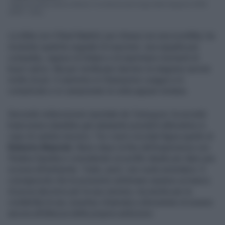
"Settima partita senza vittoria. È la striscia più lunga dalla stagione 2008-
2009": è bas...
La sfida con il Real Madrid, pur chiusa con una sconfitta, ha
mostrato qualche segnale di reazione: una squadra più
compatta, capace di lottare e di esprimere momenti di
buon calcio. Ma per risollevare davvero la stagione servirà
molto di più. Il cammino in Champions League si è
complicato e in campionato la vetta appare lontana.
Secondo indiscrezioni riportate da
Tuttosport
, la società
bianconera starebbe già valutando possibili alternative in
caso di cambio tecnico. Tra i nomi circolati figura quello di
Roberto Mancini
, libero dopo la fine dell’esperienza con
l’Arabia Saudita e considerato un profilo ideale per dare una
scossa all’ambiente. Tudor, però, non vuole arrendersi. È
consapevole che le prossime settimane saranno un banco
di prova decisivo per la sua carriera, ma anche per la
credibilità di una Juventus chiamata a dimostrare di essere
ancora all’altezza delle proprie ambizioni.