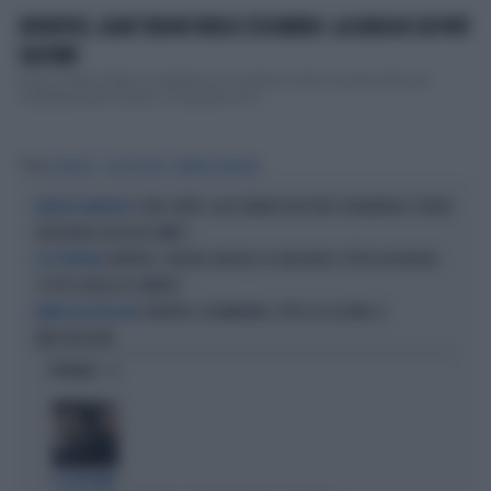
JUVENTUS, IGOR TUDOR VERSO L'ESONERO: LA DATA IN CUI PUÒ
SALTARE
Dopo il Derby d’Italia, la stagione di Juventus e Inter ha preso direzioni
completamente diverse. La squadra di Cr...
Tag
JUVENTUS
IGOR TUDOR
ROBERTO MANCINI
JUVE-INTER, ALESSANDRO BASTONI SCARAVENTA A TERRA
NEANCHE AMMONITO
ZHEGROVA: RISSA IN CAMPO
JUVENTUS, PAPERE-MICHELE DI GREGORIO E TIFOSI IN RIVOLTA:
SOS PORTIERE
"IL PIÙ SCARSO DI SEMPRE"
JUVENTUS COLOMBIANA, TUTTO SU LUCUMI: LE
ARRIVA DAL BOLOGNA
INDISCREZIONI
OPINIONI
IL GIOCHINO