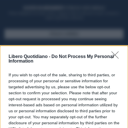
ACQUISTA UN ABBONAMENTO
OTTIENI DEI SUPER VANTAGGI
Potrai sfogliare la rivista online, leggere tutte le edizioni locali, ricevere a
casa il giornale cartaceo
SFOGLIA IL GIORNALE
ACQUISTA ABBONAMENTO
Libero Quotidiano -
Do Not Process My Personal
Information
If you wish to opt-out of the sale, sharing to third parties, or
processing of your personal or sensitive information for
targeted advertising by us, please use the below opt-out
section to confirm your selection. Please note that after your
opt-out request is processed you may continue seeing
interest-based ads based on personal information utilized by
us or personal information disclosed to third parties prior to
your opt-out. You may separately opt-out of the further
Seguici su Google Discover
disclosure of your personal information by third parties on the