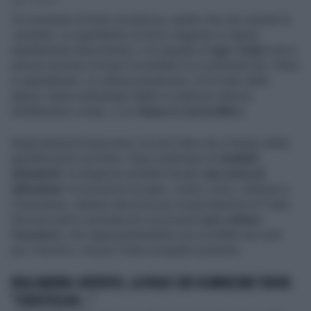
2' di lettura
Un momento di forte incertezza, quello che sta vivendo la
Juventus. Le aspettative di inizio stagione si stanno
rapidamente dissolvendo, e la squadra di
Igor Tudor
non è
ancora riuscita a trovare la solidità e la continuità che i tifosi
si aspettavano. Le ultime prestazioni, al di sotto delle
attese, hanno alimentato dubbi e malumori attorno
all’allenatore croato, il cui
futuro è ora in bilico
.
Negli ambienti bianconeri circola l’idea che il tempo delle
giustificazioni sia finito. Dopo settimane di
risultati
deludenti
, la dirigenza avrebbe fissato
una sorta di
ultimatum
: le prossime tre gare, contro Lazio, Udinese e
Cremonese, saranno decisive per la permanenza di Tudor.
Servono punti e prestazioni convincenti
per evitare
l’esonero
, che rappresenterebbe una sconfitta non solo
per il tecnico, ma per l’intero progetto juventino.
REAL MADRID-JUVENTUS, LA FRASE CHE FA IMPAZZIRE TUDOR:
"STATISTICA EH..."