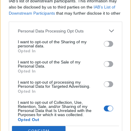
IAB’s list of downstream participants. This information may
Segui Libero Quotidiano su Google Discover
also be disclosed by us to third parties on the
IAB’s List of
Scegli Libero Quotidiano come fonte preferita
Downstream Participants
that may further disclose it to other
third parties.
SEZIONI
Personal Data Processing Opt Outs
I want to opt-out of the Sharing of my
SPETTACOLI
personal data.
Opted In
SCIENZA E TECH
I want to opt-out of the Sale of my
Personal Data.
Opted In
ALTRO
I want to opt-out of processing my
Personal Data for Targeted Advertising.
Opted In
I want to opt-out of Collection, Use,
Retention, Sale, and/or Sharing of my
Personal Data that Is Unrelated with the
Purposes for which it was collected.
Libero Shopping
Contatti
Pubblicità
Cookie policy
Privacy policy
Opted Out
Condizioni generali
Modello 231
Assistenza
Preferenze Privacy