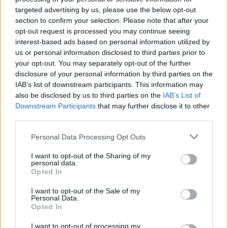
targeted advertising by us, please use the below opt-out
section to confirm your selection. Please note that after your
opt-out request is processed you may continue seeing
interest-based ads based on personal information utilized by
us or personal information disclosed to third parties prior to
your opt-out. You may separately opt-out of the further
Seguici su Google Discover
disclosure of your personal information by third parties on the
IAB’s list of downstream participants. This information may
Segui Libero Quotidiano su Google Discover
also be disclosed by us to third parties on the
IAB’s List of
Scegli Libero Quotidiano come fonte preferita
Downstream Participants
that may further disclose it to other
third parties.
SEZIONI
Personal Data Processing Opt Outs
I want to opt-out of the Sharing of my
SPETTACOLI
personal data.
Opted In
SCIENZA E TECH
I want to opt-out of the Sale of my
Personal Data.
Opted In
ALTRO
I want to opt-out of processing my