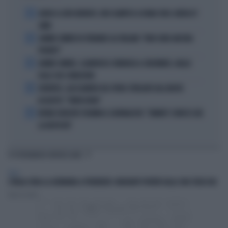
1
ADDIO A LIVIO BERRUTI, ORO OLIMPICO A ROMA 1960: AVEVA 87
ANNI
2
JANNIK SINNER FA TREMARE GLI ITALIANI: "NON SONO ANCORA
PRONTO"
3
JANNIK SINNER, CLAMOROSO: RINUNCIA A CINCINNATI, GIALLO
SULLE SUE CONDIZIONI
4
JUVENTUS, ALESSANDRO DEL PIERO STREGATO DAL NUOVO
ACQUISTO: "TANTA ROBA"
5
NOVAK DJOKOVIC FULMINA IL GIORNALISTA: "SINNER? CONOSCI GIÀ
LA RISPOSTA"
TI POTREBBERO INTERESSARE
ITALIA
L'ITALIA SFIDA LA GERMANIA A PRENDERE I MIGRANTI PORTATI DALLE ONG TEDESCHE
Fausto Carioti