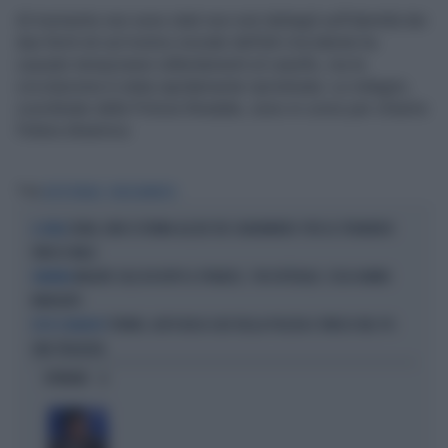
Al momento non sono stati resi noti dettagli sull'identità dei
due feriti né sul motivo iniziale dell'alt.L'incidente ha
causato temporanei rallentamenti al casello, ma la
circolazione è stata rapidamente ripristinata. Le indagini,
coordinate dalla Polizia Stradale, sono in corso per chiarire
l'intera dinamica
Tag
AUTOSTRADA
INSEGUIMENTO
SIENA, NON SI FERMA ALL'ALT DEI CARABINIERI: PER LO STRANIERO
A SIENA
FINISCE MALE
MALORE SULL’A4 DOPO IL PRANZO, 7 IN OSPEDALE: COSA HANNO
DRAMMA
MANGIATO
TORINO, AUTO BUCA L'ALT DELLA POLIZIA E FINISCE NEL PO:
ECCO IL BILANCIO
UNA TRAGEDIA
OPINIONI