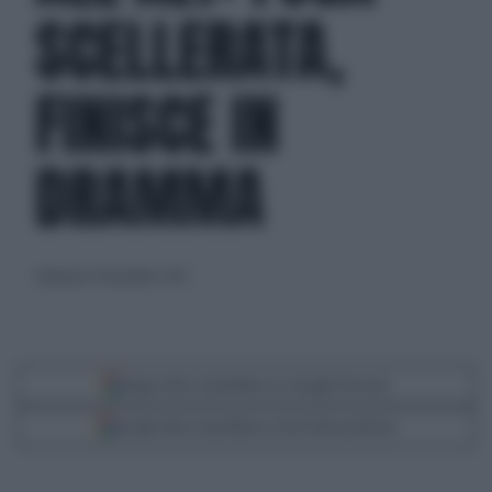
SCELLERATA,
FINISCE IN
DRAMMA
domenica 14 dicembre 2025
Segui Libero Quotidiano su Google Discover
Scegli Libero Quotidiano come fonte preferita