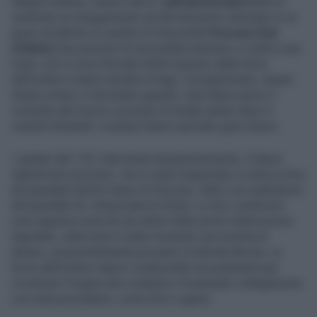
Sabato mattina, intorno alle 8,
sull'autostrada A14
si è
verificato un inseguimento ad alta tensione culminato in un
grave incidente al casello di Francavilla-
Pescara Sud
(Chieti).
Due persone di nazionalità straniera, in sella a una
moto, non si sono fermate all'alt imposto dalle forze
dell'ordine e hanno tentato la fuga. L'inseguimento, durato
diversi minuti, è terminato quando i due hanno perso il
controllo del mezzo uscendo di strada subito dopo il
casello.Entrambi i centauri hanno riportato gravi traumi.
I sanitari del 118, intervenuti tempestivamente, li hanno
stabilizzati sul posto. Uno è stato trasportato in elisoccorso
all'ospedale Spirito Santo di Pescara, l'altro con ambulanza
all'ospedale Ss. Annunziata di Chieti. Le loro condizioni
sono apparse serie fin da subito.Dalle prime indiscrezioni
trapelate, sulla moto è stato rinvenuto una somma di
denaro, presumibilmente provento di attività illecita. Le
forze dell'ordine stanno conducendo accertamenti per
ricostruire l'origine del contante e l'eventuale collegamento
con reati precedenti, come furti o rapine.