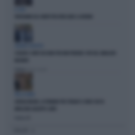
IL CASO
FRATOIANNI USA I MORTI PER ATTACCARE IL GOVERNO
SILENZIO SOSPETTO
SCHLEIN E CONTE TACCIONO PER NON PERDERE I VOTI DEL SINDACATO
MILITANTE
Politica
di Pietro Senaldi
TRA LA GENTE
GIORGIA MELONI, LA FERMANO PER STRADA? IL VIDEO CHE FA
IMPAZZIRE GIUSEPPE CONTE
Politica
di
I PIÙ LETTI