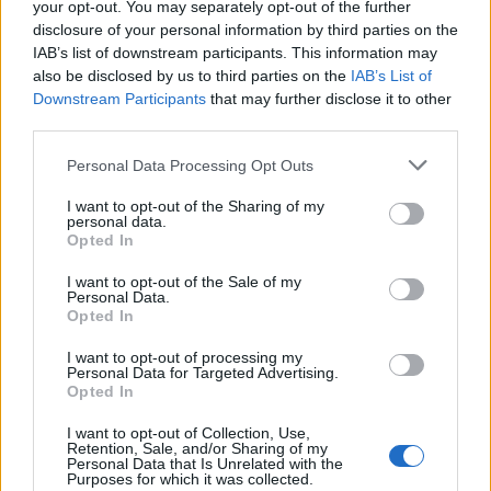
your opt-out. You may separately opt-out of the further
Seguici su Google Discover
disclosure of your personal information by third parties on the
IAB’s list of downstream participants. This information may
Segui Libero Quotidiano su Google Discover
also be disclosed by us to third parties on the
IAB’s List of
Scegli Libero Quotidiano come fonte preferita
Downstream Participants
that may further disclose it to other
third parties.
SEZIONI
Personal Data Processing Opt Outs
I want to opt-out of the Sharing of my
SPETTACOLI
personal data.
Opted In
SCIENZA E TECH
I want to opt-out of the Sale of my
Personal Data.
Opted In
ALTRO
I want to opt-out of processing my
Personal Data for Targeted Advertising.
Opted In
I want to opt-out of Collection, Use,
Retention, Sale, and/or Sharing of my
Personal Data that Is Unrelated with the
Purposes for which it was collected.
Libero Shopping
Contatti
Pubblicità
Cookie policy
Privacy policy