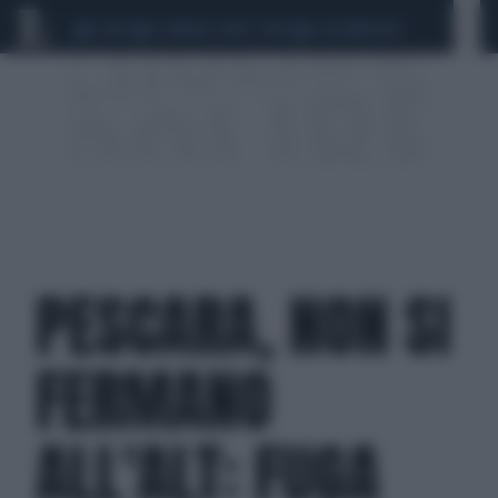
CEUTA
SCANDALO CONTE-COVID
CALCIOMERCATO
PESCARA, NON SI
FERMANO
ALL'ALT: FUGA