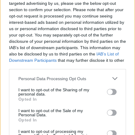
targeted advertising by us, please use the below opt-out
section to confirm your selection. Please note that after your
opt-out request is processed you may continue seeing
interest-based ads based on personal information utilized by
us or personal information disclosed to third parties prior to
your opt-out. You may separately opt-out of the further
Seguici su Google Discover
disclosure of your personal information by third parties on the
IAB’s list of downstream participants. This information may
Segui Libero Quotidiano su Google Discover
also be disclosed by us to third parties on the
IAB’s List of
Scegli Libero Quotidiano come fonte preferita
Downstream Participants
that may further disclose it to other
third parties.
SEZIONI
Personal Data Processing Opt Outs
I want to opt-out of the Sharing of my
SPETTACOLI
personal data.
Opted In
SCIENZA E TECH
I want to opt-out of the Sale of my
Personal Data.
Opted In
ALTRO
I want to opt-out of processing my