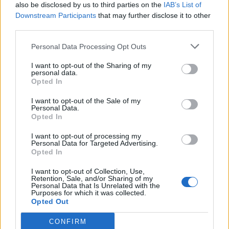
also be disclosed by us to third parties on the
IAB’s List of
Scegli Libero Quotidiano come fonte preferita
Downstream Participants
that may further disclose it to other
third parties.
SEZIONI
Personal Data Processing Opt Outs
I want to opt-out of the Sharing of my
SPETTACOLI
personal data.
Opted In
SCIENZA E TECH
I want to opt-out of the Sale of my
Personal Data.
Opted In
ALTRO
I want to opt-out of processing my
Personal Data for Targeted Advertising.
Opted In
I want to opt-out of Collection, Use,
Retention, Sale, and/or Sharing of my
Personal Data that Is Unrelated with the
Purposes for which it was collected.
Libero Shopping
Contatti
Pubblicità
Cookie policy
Privacy policy
Opted Out
Condizioni generali
Modello 231
Assistenza
Preferenze Privacy
CONFIRM