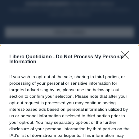
ACQUISTA UN ABBONAMENTO
OTTIENI DEI SUPER VANTAGGI
Potrai sfogliare la rivista online, leggere tutte le edizioni locali, ricevere a
casa il giornale cartaceo
SFOGLIA IL GIORNALE
ACQUISTA ABBONAMENTO
Libero Quotidiano -
Do Not Process My Personal
Information
If you wish to opt-out of the sale, sharing to third parties, or
processing of your personal or sensitive information for
targeted advertising by us, please use the below opt-out
section to confirm your selection. Please note that after your
opt-out request is processed you may continue seeing
interest-based ads based on personal information utilized by
us or personal information disclosed to third parties prior to
your opt-out. You may separately opt-out of the further
Seguici su Google Discover
disclosure of your personal information by third parties on the
IAB’s list of downstream participants. This information may
Segui Libero Quotidiano su Google Discover