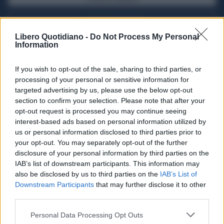
ACQUISTA ABBONAMENTO
Libero Quotidiano -
Do Not Process My Personal
Information
If you wish to opt-out of the sale, sharing to third parties, or
processing of your personal or sensitive information for
targeted advertising by us, please use the below opt-out
section to confirm your selection. Please note that after your
opt-out request is processed you may continue seeing
interest-based ads based on personal information utilized by
us or personal information disclosed to third parties prior to
your opt-out. You may separately opt-out of the further
Seguici su Google Discover
disclosure of your personal information by third parties on the
IAB’s list of downstream participants. This information may
Segui Libero Quotidiano su Google Discover
also be disclosed by us to third parties on the
IAB’s List of
Scegli Libero Quotidiano come fonte preferita
Downstream Participants
that may further disclose it to other
third parties.
SEZIONI
Personal Data Processing Opt Outs