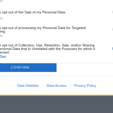
In
o opt-out of the Sale of my Personal Data.
In
to opt-out of processing my Personal Data for Targeted
ing.
In
o opt-out of Collection, Use, Retention, Sale, and/or Sharing
ersonal Data that Is Unrelated with the Purposes for which it
lected.
Out
CONFIRM
Data Deletion
Data Access
Privacy Policy