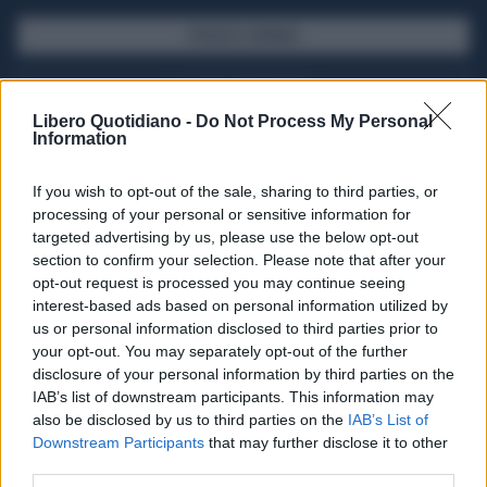
SFOGLIA IL GIORNALE
ACQUISTA ABBONAMENTO
Libero Quotidiano -
Do Not Process My Personal
Information
If you wish to opt-out of the sale, sharing to third parties, or
processing of your personal or sensitive information for
targeted advertising by us, please use the below opt-out
section to confirm your selection. Please note that after your
opt-out request is processed you may continue seeing
interest-based ads based on personal information utilized by
us or personal information disclosed to third parties prior to
your opt-out. You may separately opt-out of the further
Seguici su Google Discover
disclosure of your personal information by third parties on the
IAB’s list of downstream participants. This information may
Segui Libero Quotidiano su Google Discover
also be disclosed by us to third parties on the
IAB’s List of
Scegli Libero Quotidiano come fonte preferita
Downstream Participants
that may further disclose it to other
third parties.