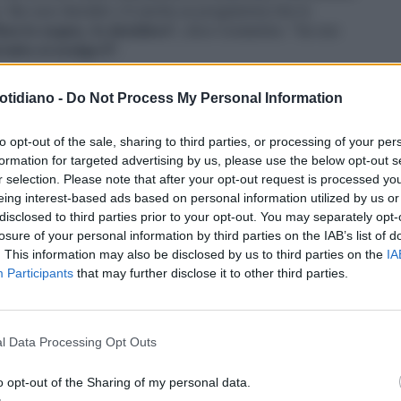
ice. Nei suoi desideri c’è anche un programma che lo
Non lo sogno, lo desidero”,
dice Costantino. “Se non
tutto si svolge lì”.
otidiano -
Do Not Process My Personal Information
to opt-out of the sale, sharing to third parties, or processing of your per
formation for targeted advertising by us, please use the below opt-out s
r selection. Please note that after your opt-out request is processed y
eing interest-based ads based on personal information utilized by us or
disclosed to third parties prior to your opt-out. You may separately opt-
losure of your personal information by third parties on the IAB’s list of
. This information may also be disclosed by us to third parties on the
IA
Participants
that may further disclose it to other third parties.
l Data Processing Opt Outs
o opt-out of the Sharing of my personal data.