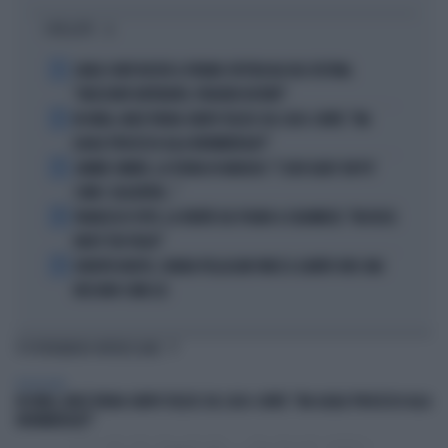
I PIÙ LETTI
1
CARLO CONTI RICEVE IL PREMIO SPETTACOLO DEL FESTIVAL
"ORIZZONTI DIFFERENTI, PENSIERI DISTINTI"
2
IN ONDA, MULÈ FRENA SUBITO TELESE SUL CASO-CONTE: "MA
QUALE PROCESSO ALLA NORIMBERGA?!"
3
JANNIK SINNER, LA TEORIA DI NARGISO: "I SUOI GUAI? UN PO'
COME I CALCIATORI..."
4
FRANCESCO TOTTI, LA VERITÀ SUL PUGNO A COLONNESE: "MI DISSE:
NON È TUO FIGLIO"
5
EUROPEI NUOTO, CHIARA PELLACANI VINCE IL QUINTO ORO: MAI
NESSUNO COME LEI
TI POTREBBERO INTERESSARE
TELEVISIONE
IN ONDA, MULÈ FRENA SUBITO TELESE SUL CASO-CONTE: "MA QUALE PROCESSO ALLA
NORIMBERGA?!"