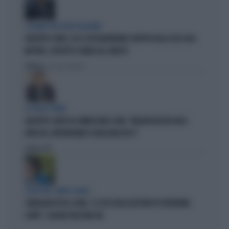
I LEGAMI CON OLIVIA PALADINO
GIUSEPPE CONTE, ECCO CHI PAGHEREBBE L'AFFITTO DELLA SUA CASA:
MISTERO, SOSPETTI E DUBBI SUL CATASTO
Politica
di Giacomo Amadori
LA FUGA È FINITA
GIUSEPPE CONTE IN COMMISSIONE COVID: "MELONI REGISTA DEGLI
ATTACCHI, AFFRONTIAMOCI SENZA MEZZUCCI"
Politica
di
SCELTE NEL CAMPO LARGO
SONDAGGIO IPSOS-DOXA, "IL 92% DEGLI ELETTORI PD VOTEREBBE
CONTE": SCHLEIN SPAZZATA VIA