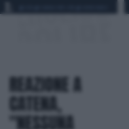
CEUTA
SCANDALO CONTE-COVID
SIGFRIDO RANUCCI
REAZIONE A
CATENA,
"NESSUNA